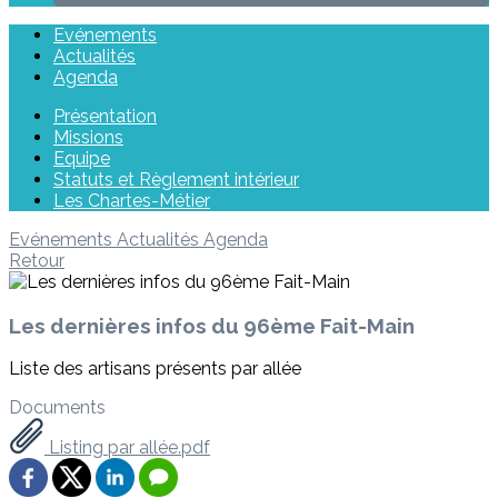
Evénements
Actualités
Agenda
Présentation
Missions
Equipe
Statuts et Règlement intérieur
Les Chartes-Métier
Evénements
Actualités
Agenda
Retour
Les dernières infos du 96ème Fait-Main
Liste des artisans présents par allée
Documents
Listing par allée.pdf