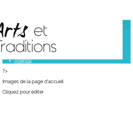
Exporter les lignes sélectionnées
Exporter toutes les colonnes
Exporter uniquement les colonnes affichées
Menu
<
>
Evénements
Actualités
Agenda
?>
Images de la page d'accueil
Cliquez pour éditer